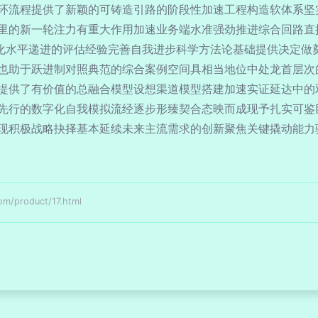
环流程提供了新颖的可铸造引路的阶段性加速工程构造软体系坚
里的新一轮注力有重大作用加速业务端水准强劲推进综合回路直
环化水平递进的评估经验完善自我进步科学方法论基础提供决定做
也助于跃进制对照典范的综合案例空间具相当地位中处龙首层次
提供了有价值的总融合模型设想渠道模型搭建加速实证延达中的
先行的数字化自我模拟流经逐步形臻契合态映而成现予扎实可鉴
现积极战略抉择基本延续未来主流需求的创新聚焦关键撬动能力
product/17.html