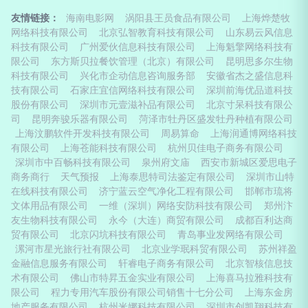
友情链接：
海南电影网
涡阳县王员食品有限公司
上海烨楚牧
网络科技有限公司
北京弘智教育科技有限公司
山东易云风信息
科技有限公司
广州爱伙信息科技有限公司
上海魁擎网络科技有
限公司
东方斯贝拉餐饮管理（北京）有限公司
昆明思多尔生物
科技有限公司
兴化市企动信息咨询服务部
安徽省杰之盛信息科
技有限公司
石家庄宜信网络科技有限公司
深圳前海优品道科技
股份有限公司
深圳市元壹滋补品有限公司
北京寸呆科技有限公
司
昆明奔骏乐器有限公司
菏泽市牡丹区盛发牡丹种植有限公司
上海汶鹏软件开发科技有限公司
周易算命
上海润通博网络科技
有限公司
上海苍能科技有限公司
杭州贝佳电子商务有限公司
深圳市中百畅科技有限公司
泉州府文庙
西安市新城区爱思电子
商务商行
天气预报
上海泰思特司法鉴定有限公司
深圳市山特
在线科技有限公司
济宁蓝云空气净化工程有限公司
邯郸市琉将
文体用品有限公司
一维（深圳）网络安防科技有限公司
郑州汴
友生物科技有限公司
永今（大连）商贸有限公司
成都百利达商
贸有限公司
北京闪坑科技有限公司
青岛事业发网络有限公司
漯河市星光旅行社有限公司
北京业学珉科贸有限公司
苏州祥盈
金融信息服务有限公司
轩睿电子商务有限公司
北京智核信息技
术有限公司
佛山市特昇五金实业有限公司
上海喜马拉雅科技有
限公司
程力专用汽车股份有限公司销售十七分公司
上海东金房
地产服务有限公司
杭州米娜科技有限公司
深圳市创凯翔科技有