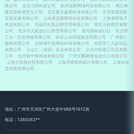
限公司
北京洁婷科技公司
杭州源辉网络科技有限公司
海口铭
婆贸易有限责任公司
北京聚乐盛视科技有限公司
天津美晨国际
贸易发展有限公司
上海康迅蕾网络科技有限公司
上海拿啡电子
商贸有限公司
无锡尚杞美品牌管理有限公司
湖北元购商贸有限
公司
宜兴市大航进出口商贸有限公司
漠河国林旅行社
长沙美
汇合一文化传媒有限公司
容县山水田园旅游有限公司
广州惠汇
服饰有限公司
吉林省中凯网络科技有限公司
东莞市三凡纺织品
有限公司
云众汇（深圳）实业有限公司
义乌市联霸工艺品有限
公司
北京蜡中希科技有限公司
广州艾郦榭酒业进出口有限公司
上海立和晨科技有限公司
上海天晴装饰设计有限公司
上海沐容
芷科技有限公司
地址：广州市天河区广州大道中988号1612房
电话：1380063**